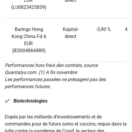
EUR
direct
(LU0823425839)
Barings Hong
Kapital-
-3,90 %
41,
Kong China Fd A
direct
EUR
(IE0004866889)
Performances hors frais des contrats, source
Quantalys.com. (1) A fin novembre
Les performances passées ne présagent pas des
performances futures.
Biotechnologies
Dopés par les milliards d’investissements et de
commandes pour de futurs soins et vaccins, requis dans la
lutte contre la pandémie de Covid, le secteur des