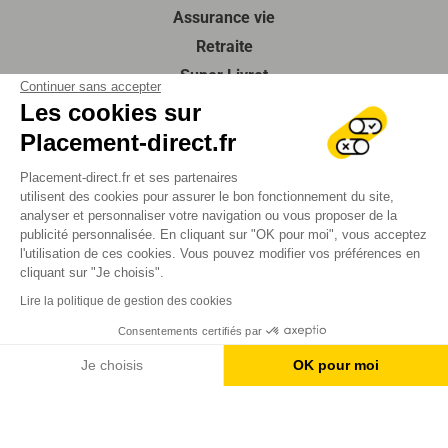
Assurance vie
Retraite
Super Livret
Continuer sans accepter
Compte à terme
Les cookies sur
SCPI
Placement-direct.fr
Actualités
Placement-direct.fr et ses partenaires
Guides de l’épargne
utilisent des cookies pour assurer le bon fonctionnement du site,
analyser et personnaliser votre navigation ou vous proposer de la
À propos de nous
publicité personnalisée. En cliquant sur "OK pour moi", vous acceptez
Contactez-nous
l'utilisation de ces cookies. Vous pouvez modifier vos préférences en
cliquant sur "Je choisis".
Foire aux questions
Lire la politique de gestion des cookies
SUIVEZ-NOUS
Consentements certifiés par
Je choisis
OK pour moi
Mentions légales
Axeptio consent
Plateforme de Gestion du Consentement : Personnalisez vos O
Protection des données
Notre plateforme vous permet d'adapter et de gérer vos paramètr
Plan du site
2026 Tous droits réservés