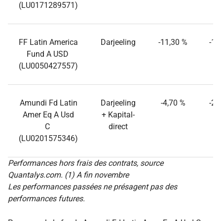
(LU0171289571)
FF Latin America
Darjeeling
-11,30 %
-15
Fund A USD
(LU0050427557)
Amundi Fd Latin
Darjeeling
-4,70 %
-22
Amer Eq A Usd
+ Kapital-
C
direct
(LU0201575346)
Performances hors frais des contrats, source
Quantalys.com. (1) A fin novembre
Les performances passées ne présagent pas des
performances futures.