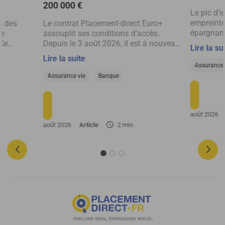
200 000 €
Le pic d'i
empreinte
t des
Le contrat Placement-direct Euro+
épargnant
ne
assouplit ses conditions d’accès.
mettent d
 Ce
Depuis le 3 août 2026, il est à nouveau
Lire la su
cherchent 
ier si un
possible d’investir librement sur le
Lire la suite
argent, s
cier ou un
fonds en euros SwissLife Euro+, dans
Assurance 
de France
r en
la limite de 200 000 € par adhérent.
Assurance vie
Banque
août 2026
août 2026
Article
2 min