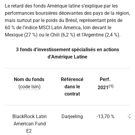
Le retard des fonds Amérique latine s’explique par les
performances boursières décevantes des pays de la région,
mais surtout par le poids du Brésil, représentant près de
60 % de l’indice MSCI Latin America, loin devant le
Mexique (27 %) ou le Chili (6,2 %) et l’Argentine (2,4 %).
3 fonds d’investissement spécialisés en actions
d’Amérique Latine
Nom du fonds
Référencé
Perf.
P
(
code Isin
)
dans le
(1)
2
2021
contrat
BlackRock Latin
Darjeeling
-13,70 %
-25
American Fund
E2