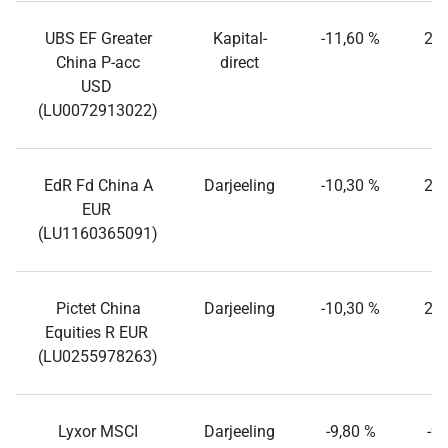
UBS EF Greater
Kapital-
-11,60 %
22,
China P-acc
direct
USD
(LU0072913022)
EdR Fd China A
Darjeeling
-10,30 %
25,
EUR
(LU1160365091)
Pictet China
Darjeeling
-10,30 %
27,
Equities R EUR
(LU0255978263)
Lyxor MSCI
Darjeeling
-9,80 %
-9,