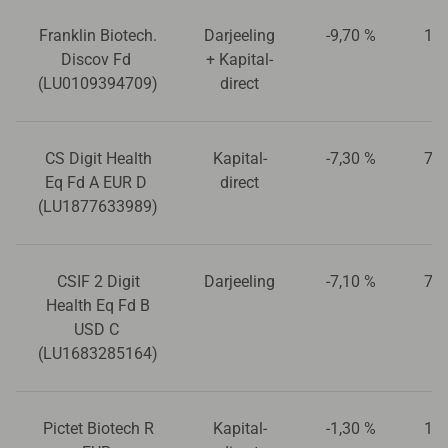
Franklin Biotech.
Darjeeling
-9,70 %
16,
Discov Fd
+ Kapital-
(LU0109394709)
direct
CS Digit Health
Kapital-
-7,30 %
71,
Eq Fd A EUR D
direct
(LU1877633989)
CSIF 2 Digit
Darjeeling
-7,10 %
70,
Health Eq Fd B
USD C
(LU1683285164)
Pictet Biotech R
Kapital-
-1,30 %
16,