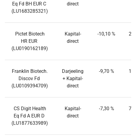
Eq Fd BH EUR C
direct
(LU1683285321)
Pictet Biotech
Kapital-
-10,10 %
24,
HR EUR
direct
(LU0190162189)
Franklin Biotech.
Darjeeling
-9,70 %
16,
Discov Fd
+ Kapital-
(LU0109394709)
direct
CS Digit Health
Kapital-
-7,30 %
71,
Eq Fd A EUR D
direct
(LU1877633989)