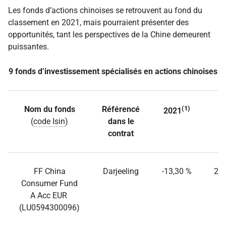
Les fonds d’actions chinoises se retrouvent au fond du
classement en 2021, mais pourraient présenter des
opportunités, tant les perspectives de la Chine demeurent
puissantes.
9 fonds d’investissement spécialisés en actions chinoises
Nom du fonds
Référencé
(1)
2
2021
(
code Isin
)
dans le
contrat
FF China
Darjeeling
-13,30 %
23,
Consumer Fund
A Acc EUR
(LU0594300096)