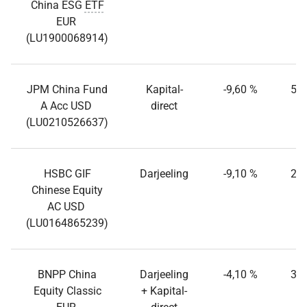
China ESG
ETF
EUR
(LU1900068914)
JPM China Fund
Kapital-
-9,60 %
55,
A Acc USD
direct
(LU0210526637)
HSBC GIF
Darjeeling
-9,10 %
27,
Chinese Equity
AC USD
(LU0164865239)
BNPP China
Darjeeling
-4,10 %
38,
Equity Classic
+ Kapital-