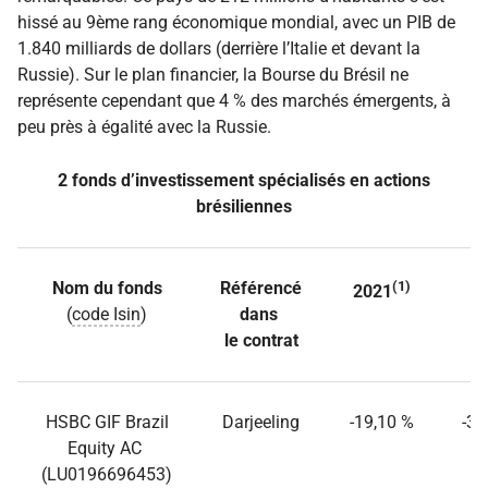
hissé au 9ème rang économique mondial, avec un PIB de
1.840 milliards de dollars (derrière l’Italie et devant la
Russie). Sur le plan financier, la Bourse du Brésil ne
représente cependant que 4 % des marchés émergents, à
peu près à égalité avec la Russie.
2 fonds d’investissement spécialisés en actions
brésiliennes
Nom du fonds
Référencé
(1)
2
2021
(
code Isin
)
dans
le contrat
HSBC GIF Brazil
Darjeeling
-19,10 %
-32
Equity AC
(LU0196696453)