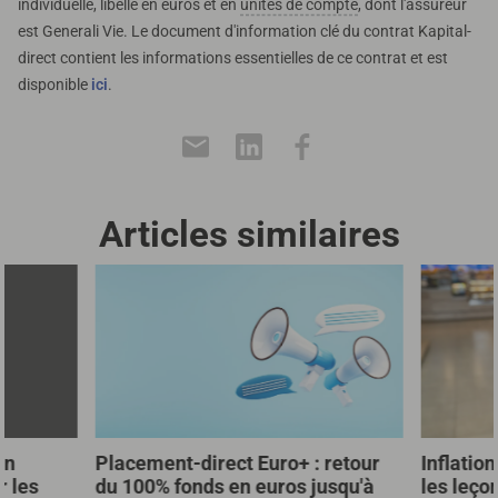
individuelle, libellé en euros et en
unités de compte
, dont l'assureur
est Generali Vie. Le document d'information clé du contrat Kapital-
direct contient les informations essentielles de ce contrat et est
disponible
ici
.
Articles similaires
un
Placement-direct Euro+ : retour
Inflation
r les
du 100% fonds en euros jusqu'à
les leço