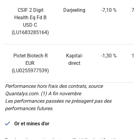
CSIF 2 Digit
Darjeeling
-7,10 %
70,
Health Eq Fd B
USD C
(LU1683285164)
Pictet Biotech R
Kapital-
-1,30 %
16,
EUR
direct
(LU0255977539)
Performances hors frais des contrats, source
Quantalys.com. (1) A fin novembre
Les performances passées ne présagent pas des
performances futures.
Or et mines d'or