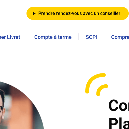
Prendre rendez-vous avec un conseiller
er Livret
Compte à terme
SCPI
Compren
Co
Pl