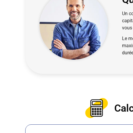
Un co
capit
vous 
Le m
maxi
durée
Calc