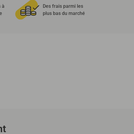
s à
Des frais parmi les
e
plus bas du marché
nt