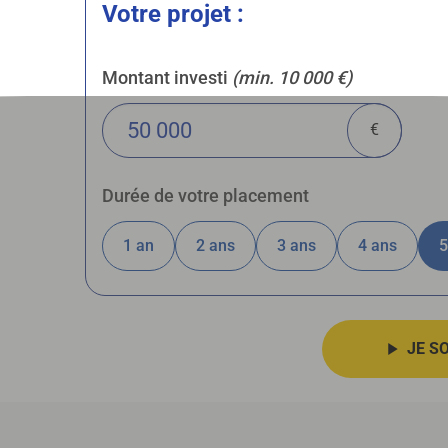
Votre projet :
Montant investi
(min. 10 000 €)
€
Durée de votre placement
1
an
2
ans
3
ans
4
ans
JE S