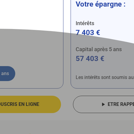
Votre épargne :
Intérêts
7 403 €
Capital après 5 ans
57 403 €
5
ans
Les intérêts sont soumis au
OUSCRIS EN LIGNE
ETRE RAPP