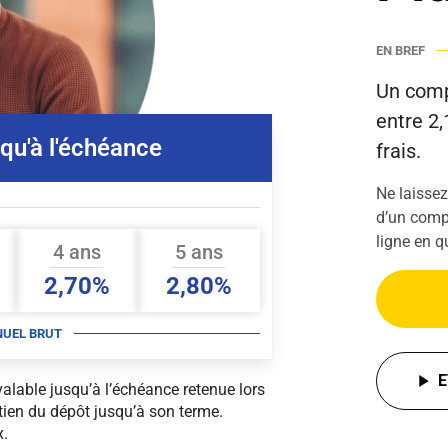
EN BREF
Un comp
entre 2,
squ'à l'échéance
frais.
Ne laissez
d’un compt
ligne en 
4 ans
5 ans
2,70%
2,80%
NUEL BRUT
E
alable jusqu’à l’échéance retenue lors
tien du dépôt jusqu’à son terme.
x.