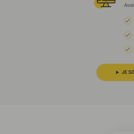
Avoi
JE S