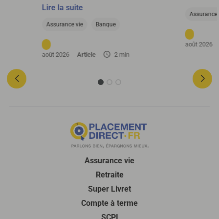
cherchent 
ier si un
possible d’investir librement sur le
Lire la suite
argent, s
cier ou un
fonds en euros SwissLife Euro+, dans
Assurance 
de France
r en
la limite de 200 000 € par adhérent.
Assurance vie
Banque
août 2026
août 2026
Article
2 min
Assurance vie
Retraite
Super Livret
Compte à terme
SCPI