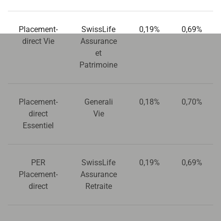
Placement-
SwissLife
0,19%
0,69%
direct Vie
Assurance
et
Patrimoine
Placement-
Generali
0,18%
0,70%
direct
Vie
Essentiel
PER
SwissLife
0,19%
0,69%
Placement-
Assurance
direct
Retraite