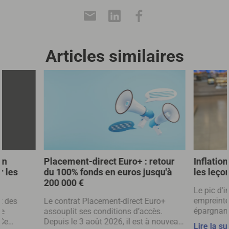
Articles similaires
un
Placement-direct Euro+ : retour
Inflation
r les
du 100% fonds en euros jusqu'à
les leço
200 000 €
Le pic d'i
empreinte
t des
Le contrat Placement-direct Euro+
épargnant
ne
assouplit ses conditions d’accès.
mettent d
 Ce
Depuis le 3 août 2026, il est à nouveau
Lire la su