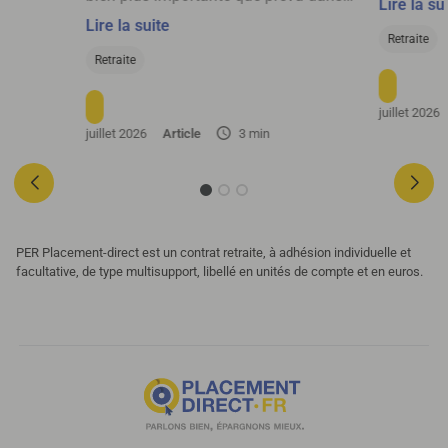
Lire la su
tie de
les prochaines décennies, selon les
Lire la suite
nouvelles projections du Conseil
Retraite
d’orientation des retraites.
Retraite
juillet 2026
juillet 2026
Article
3 min
PER Placement-direct est un contrat retraite, à adhésion individuelle et
facultative, de type multisupport, libellé en unités de compte et en euros.