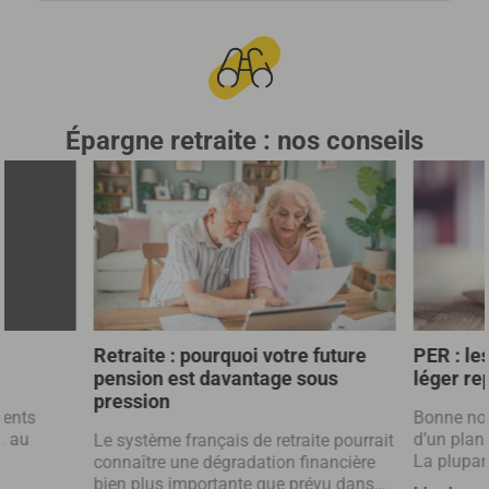
Épargne retraite : nos conseils
Retraite : pourquoi votre future
PER : le
pension est davantage sous
léger rep
pression
rents
Bonne nou
, au
d’un plan 
Le système français de retraite pourrait
La plupart
connaître une dégradation financière
ur enfant
selon un 
bien plus importante que prévu dans