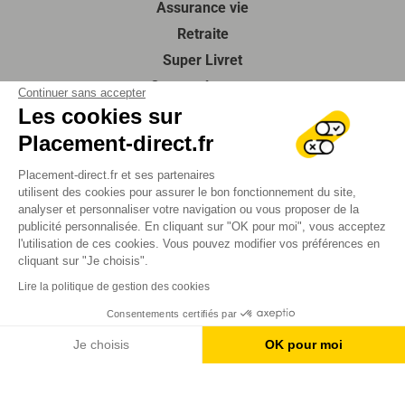
Assurance vie
Retraite
Super Livret
Compte à terme
Continuer sans accepter
Les cookies sur
SCPI
Actualités
Placement-direct.fr
Guides de l’épargne
Placement-direct.fr et ses partenaires
À propos de nous
utilisent des cookies pour assurer le bon fonctionnement du site,
analyser et personnaliser votre navigation ou vous proposer de la
Contactez-nous
publicité personnalisée. En cliquant sur "OK pour moi", vous acceptez
Foire aux questions
l'utilisation de ces cookies. Vous pouvez modifier vos préférences en
cliquant sur "Je choisis".
SUIVEZ-NOUS
Lire la politique de gestion des cookies
Consentements certifiés par
Mentions légales
Je choisis
OK pour moi
Protection des données
Axeptio consent
Plateforme de Gestion du Consentement : Personnalisez vos O
Plan du site
2026 Tous droits réservés
Notre plateforme vous permet d'adapter et de gérer vos paramètr