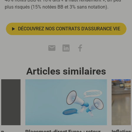
plus risqués (15% notées BB et 3% sans notation).
DÉCOUVREZ NOS CONTRATS D'ASSURANCE VIE
Articles similaires
un
Placement-direct Euro+ : retour
Inflation