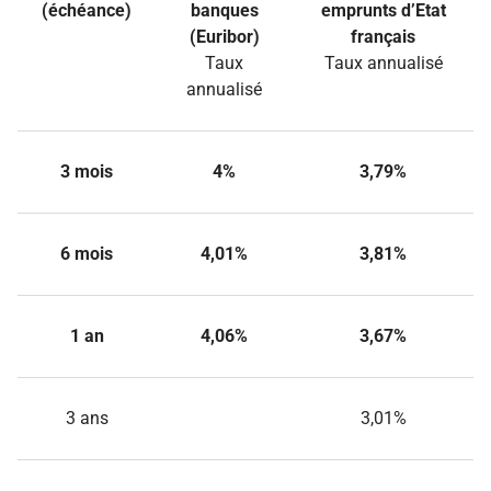
(échéance)
banques
emprunts d’Etat
(Euribor)
français
Taux
Taux annualisé
annualisé
3 mois
4%
3,79%
6 mois
4,01%
3,81%
1 an
4,06%
3,67%
3 ans
3,01%