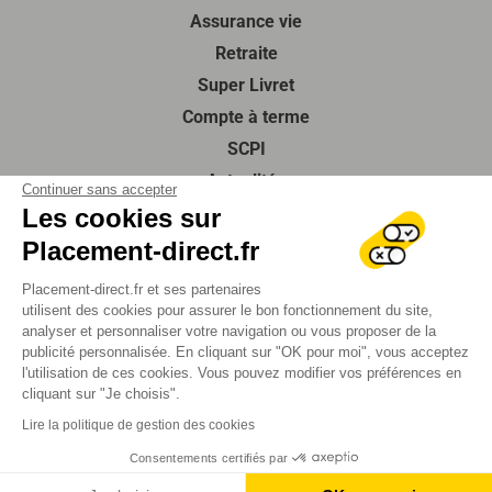
Assurance vie
Retraite
Super Livret
Compte à terme
SCPI
Actualités
Continuer sans accepter
Guides de l’épargne
Les cookies sur
À propos de nous
Placement-direct.fr
Contactez-nous
Placement-direct.fr et ses partenaires
Foire aux questions
utilisent des cookies pour assurer le bon fonctionnement du site,
analyser et personnaliser votre navigation ou vous proposer de la
SUIVEZ-NOUS
publicité personnalisée. En cliquant sur "OK pour moi", vous acceptez
l'utilisation de ces cookies. Vous pouvez modifier vos préférences en
cliquant sur "Je choisis".
Mentions légales
Lire la politique de gestion des cookies
Protection des données
Consentements certifiés par
Plan du site
2026 Tous droits réservés