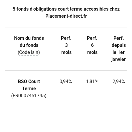
5 fonds d’obligations court terme accessibles chez
Placement-direct.fr
Nom du fonds
Perf.
Perf.
Perf.
du fonds
3
6
depuis
(
Code Isin
)
mois
mois
le 1er
janvier
BSO Court
0,94%
1,81%
2,94%
Terme
(FR0007451745)