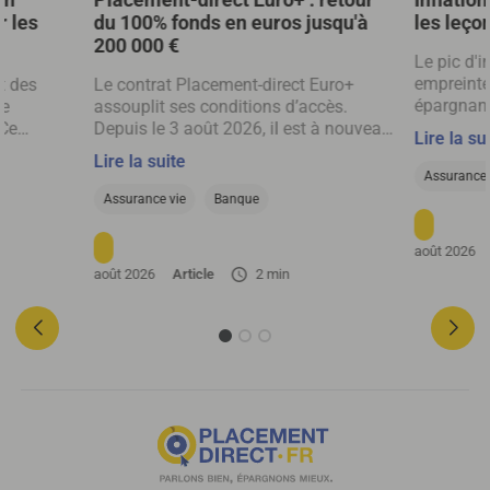
r les
du 100% fonds en euros jusqu'à
les leço
200 000 €
Le pic d'i
empreinte
t des
Le contrat Placement-direct Euro+
épargnant
ne
assouplit ses conditions d’accès.
mettent d
 Ce
Depuis le 3 août 2026, il est à nouveau
Lire la su
cherchent 
ier si un
possible d’investir librement sur le
Lire la suite
argent, s
cier ou un
fonds en euros SwissLife Euro+, dans
Assurance 
de France
r en
la limite de 200 000 € par adhérent.
Assurance vie
Banque
août 2026
août 2026
Article
2 min