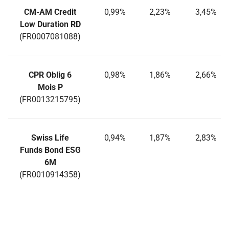
CM-AM Credit
0,99%
2,23%
3,45%
Low Duration RD
(FR0007081088)
CPR Oblig 6
0,98%
1,86%
2,66%
Mois P
(FR0013215795)
Swiss Life
0,94%
1,87%
2,83%
Funds Bond ESG
6M
(FR0010914358)