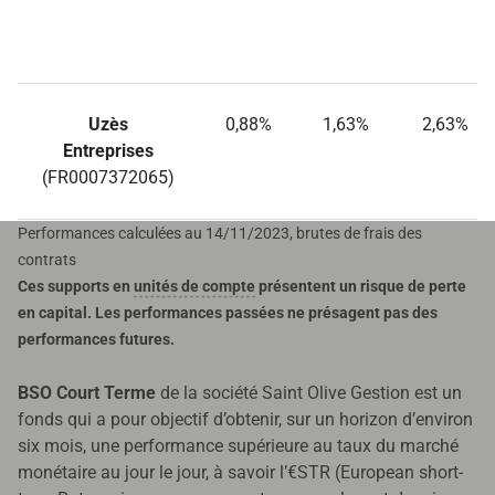
Uzès
0,88%
1,63%
2,63%
Entreprises
(FR0007372065)
Performances calculées au 14/11/2023, brutes de frais des
contrats
Ces supports en
unités de compte
présentent un risque de perte
en capital. Les performances passées ne présagent pas des
performances futures.
BSO Court Terme
de la société Saint Olive Gestion est un
fonds qui a pour objectif d’obtenir, sur un horizon d’environ
six mois, une performance supérieure au taux du marché
monétaire au jour le jour, à savoir l’€STR (European short-