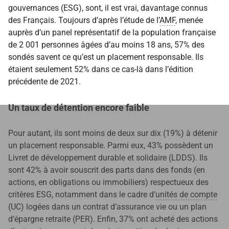
gouvernances (ESG), sont, il est vrai, davantage connus
des Français. Toujours d’après l’étude de l’
AMF
, menée
auprès d’un panel représentatif de la population française
de 2 001 personnes âgées d’au moins 18 ans, 57% des
sondés savent ce qu’est un placement responsable. Ils
étaient seulement 52% dans ce cas-là dans l’édition
précédente de 2021.
Un taux de détention encore faible
Pour autant, ils sont moins de deux sur dix (19%) à détenir
un placement responsable. Parmi eux, 43% possèdent un
Livret de développement durable et solidaire (LDDS). Ils
sont 42% à avoir souscrit des parts dans des fonds (en
actions, en obligations ou immobiliers) respectueux des
critères ESG, notamment dans le cadre d’
unités de compte
(UC) logées dans un contrat d’assurance vie ou un plan
d’épargne retraite (PER). Enfin, 37% ont acheté des actions