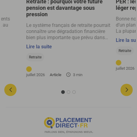
Retraite : pourquoi votre future
PER : le
pension est davantage sous
léger rep
pression
rents
Bonne nou
, au
d’un plan 
Le système français de retraite pourrait
La plupart
connaître une dégradation financière
ur enfant
selon un 
bien plus importante que prévu dans
Lire la su
tie de
les prochaines décennies, selon les
Lire la suite
nouvelles projections du Conseil
Retraite
d’orientation des retraites.
Retraite
juillet 2026
juillet 2026
Article
3 min