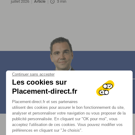
juillet 2026
Article
3 min
Continuer sans accepter
Les cookies sur
Placement-direct.fr
Placement-direct.fr et ses partenaires
utilisent des cookies pour assurer le bon fonctionnement du site,
analyser et personnaliser votre navigation ou vous proposer de la
publicité personnalisée. En cliquant sur "OK pour moi", vous
acceptez l'utilisation de ces cookies. Vous pouvez modifier vos
préférences en cliquant sur "Je choisis".