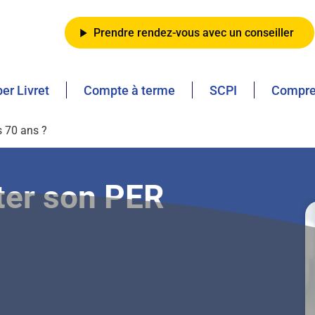
Prendre rendez-vous avec un conseiller
er Livret
Compte à terme
SCPI
Compren
s 70 ans ?
ter son PER