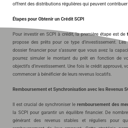
offrent des distributions régulières qui peuvent contrib
Étapes pour Obtenir un Crédit SCPI
Pour investir en SCPI à crédit, la première étape est de
propose des prêts pour ce type d’investissement. Les
dossier financier pour s’assurer que vous avez la capaci
pourrez simuler le montant du prêt en fonction de vo
objectifs d’investissement. Une fois le crédit approuvé, 
commencer à bénéficier de leurs revenus locatifs.
Remboursement et Synchronisation avec les Revenus S
Il est crucial de synchroniser le
remboursement des mens
la SCPI pour garantir un équilibre financier. De nombr
générant des revenus stables et réguliers pour qu