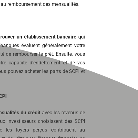
uer au remboursement des mensualités.
trouver un établissement bancaire
qui
 banques évaluent généralement votre
té de rembourser le prêt. Ensuite, vous
tre capacité d’endettement et de vos
vous pouvez acheter les parts de SCPI et
CPI
ualités du crédit
avec les revenus de
eux investisseurs choisissent des SCPI
e les loyers perçus contribuent au