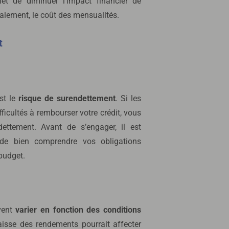
et de diminuer l’impact financier de
otalement, le coût des mensualités.
t
est le
risque de surendettement
. Si les
icultés à rembourser votre crédit, vous
ettement. Avant de s’engager, il est
 de bien comprendre vos obligations
 budget.
vent
varier en fonction des conditions
aisse des rendements pourrait affecter