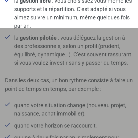
la
gestion libre
: vous choisissez vous-même les
supports et la répartition. C’est adapté si vous
aimez suivre un minimum, même quelques fois
par an.
la
gestion pilotée
: vous déléguez la gestion à
des professionnels, selon un profil (prudent,
équilibré, dynamique…). C’est souvent rassurant
si vous voulez investir sans y passer du temps.
Dans les deux cas, un bon rythme consiste à faire un
point de temps en temps, par exemple :
quand votre situation change (nouveau projet,
naissance, achat immobilier),
quand votre horizon se raccourcit,
ou une à deux fois par an, simplement pour