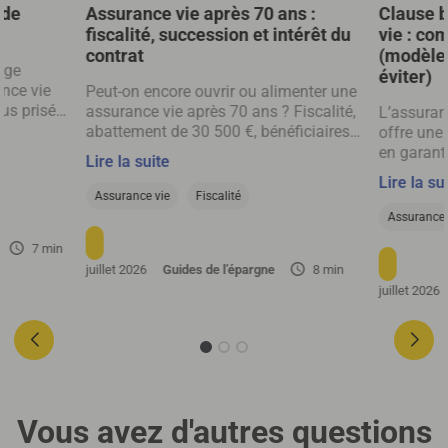
ide
Assurance vie après 70 ans :
Clause b
fiscalité, succession et intérêt du
vie : co
contrat
(modèles
nge
éviter)
nce vie
Peut-on encore ouvrir ou alimenter une
lus prisée
assurance vie après 70 ans ? Fiscalité,
L’assuranc
ntages
abattement de 30 500 €, bénéficiaires,
offre une
se une
avantages et limites à connaître.
en garant
Lire la suite
raisons
avantageu
Lire la su
e est
capital. 
Assurance vie
Fiscalité
vestir
les avanta
Assurance 
e vie.
rédiger la
7 min
les malen
juillet 2026
Guides de l’épargne
8 min
volontés 
juillet 2026
vos bénéfi
sans comp
Vous avez d'autres questions