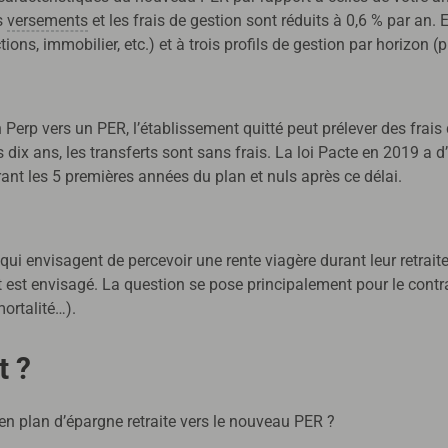
es
versements
et les frais de gestion sont réduits à 0,6 % par an.
tions, immobilier, etc.) et à trois profils de gestion par horizon 
n Perp vers un PER, l’établissement quitté peut prélever des frais
ix ans, les transferts sont sans frais. La loi Pacte en 2019 a d’ai
ant les 5 premières années du plan et nuls après ce délai.
qui envisagent de percevoir une rente viagère durant leur retrait
t est envisagé. La question se pose principalement pour le contra
ortalité…).
t ?
ien plan d’épargne retraite vers le nouveau PER ?