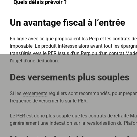
Quels délais prévoir ?
Un avantage fiscal à l’entrée
En ligne avec ce que proposaient les Perp et les contrats de
imposable. Le produit intéresse alors avant tout les épargna
transférés vers le PER issus d’un Perp ou d’un contrat Madel
l’objet d’une déduction.
Des versements plus souples
Si les
versements
réguliers sont recommandés, pour préparer
fréquence de
versements
sur le PER.
Le PER est donc plus souple que les contrats de retraite Ma
généralement une indexation sur la revalorisation du Plafo