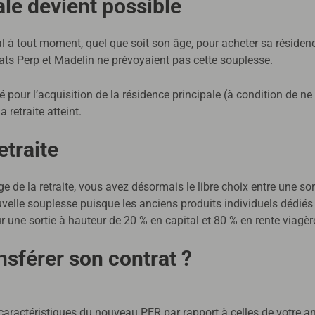
ale devient possible
l à tout moment, quel que soit son âge, pour acheter sa résidence
rats Perp et Madelin ne prévoyaient pas cette souplesse.
é pour l’acquisition de la résidence principale (à condition de ne
 retraite atteint.
etraite
âge de la retraite, vous avez désormais le libre choix entre une so
elle souplesse puisque les anciens produits individuels dédiés à
our une sortie à hauteur de 20 % en capital et 80 % en rente viagè
ansférer son contrat ?
aractéristiques du nouveau PER par rapport à celles de votre a