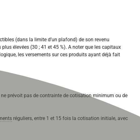
tibles (dans la limite d’un plafond) de son revenu
plus élevées (30 ; 41 et 45 %). A noter que les capitaux
logique, les versements sur ces produits ayant déjà fait
 ne prévoit pas
de contrainte
de cotisation minimum ou de
ments
réguliers, entre 1 et 15 fois la cotisation initiale, avec