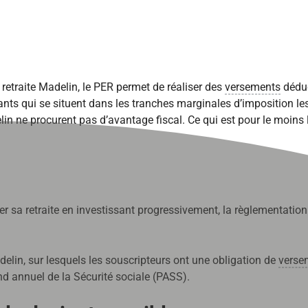
 retraite Madelin, le PER permet de réaliser des
versements
déduc
nts qui se situent dans les tranches marginales d’imposition les 
in ne procurent pas d’avantage fiscal. Ce qui est pour le moins 
 sa retraite en investissant progressivement, la règlementation
delin, sur lesquels les souscripteurs ont une
obligation
de
verse
nd annuel de la Sécurité sociale (PASS).