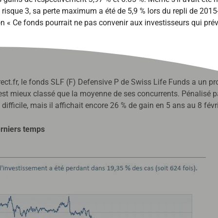
e risque 3, sa perte maximum a été de 5,9 % lors du repli de 2015
Ce fonds pourrait ne pas convenir aux investisseurs qui prévoie
ct.fr, le fonds SLF (F) Defensive P de Swiss Life Funds a un prof
 mieux classé que la moyenne de ses concurrents. Pénalisé par l
 difficile, mais il affichait encore 26 % de gain en 5 ans au 8 févr
derniers temps