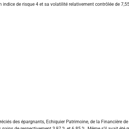
on indice de risque 4 et sa volatilité relativement contrôlée de 7
iés des épargnants, Echiquier Patrimoine, de la Financière de l’
 gains de respectivement 3,97 % et 6.85 %. Même s’il avait été m