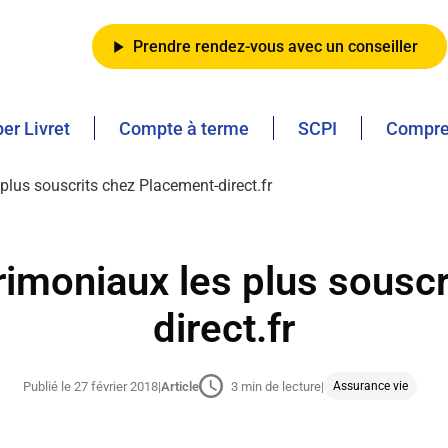
Prendre rendez-vous avec un conseiller
er Livret
Compte à terme
SCPI
Compren
lus souscrits chez Placement-direct.fr
imoniaux les plus sousc
direct.fr
Publié le 27 février 2018
|
Article
3 min de lecture
|
Assurance vie