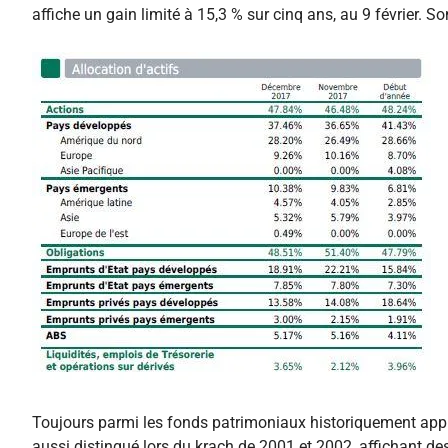
affiche un gain limité à 15,3 % sur cinq ans, au 9 février. S
Toujours parmi les fonds patrimoniaux historiquement appréc
aussi distingué lors du krach de 2001 et 2002, affichant des