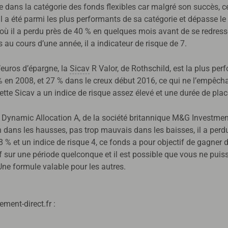
 dans la catégorie des fonds flexibles car malgré son succès, c
 a été parmi les plus performants de sa catégorie et dépasse le 
 il a perdu près de 40 % en quelques mois avant de se redresser
 au cours d’une année, il a indicateur de risque de 7.
’euros d’épargne, la
Sicav
R Valor, de Rothschild, est la plus per
 en 2008, et 27 % dans le creux début 2016, ce qui ne l’empêchai
, cette Sicav a un indice de risque assez élevé et une durée de
 Dynamic Allocation A, de la société britannique M&G Investment
bon dans les hausses, pas trop mauvais dans les baisses, il a pe
8 % et un indice de risque 4, ce fonds a pour objectif de gagner de
sur une période quelconque et il est possible que vous ne puissie
Une formule valable pour les autres.
ment-direct.fr :