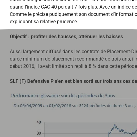
quand l’indice CAC 40 perdait 7 fois plus. Avec un indice d
Comme le précise pudiquement son document d’information « 
expliquant sa relative prudence.
Objectif : profiter des hausses, atténuer les baisses
Aussi largement diffusé dans les contrats de Placement-Dire
durée minimum de placement recommandé de trois ans, il est
début 2016, il avait limité son repli à 8 % dans cette période
SLF (F) Defensive P s’en est bien sorti sur trois ans ces 