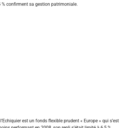
,55 % confirment sa gestion patrimoniale.
Echiquier est un fonds flexible prudent « Europe » qui s’est
oins performant en 2008, son repli s’était limité à 6,5 %