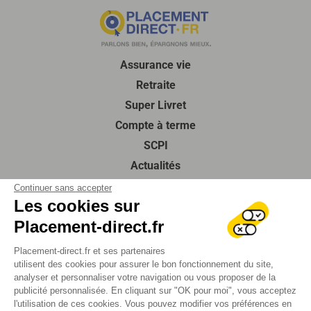
Assurance vie
Retraite
Super Livret
Compte à terme
SCPI
Actualités
Guides de l’épargne
Continuer sans accepter
Les cookies sur
À propos de nous
Placement-direct.fr
Contactez-nous
Foire aux questions
Placement-direct.fr et ses partenaires
utilisent des cookies pour assurer le bon fonctionnement du site,
SUIVEZ-NOUS
analyser et personnaliser votre navigation ou vous proposer de la
publicité personnalisée. En cliquant sur "OK pour moi", vous acceptez
l'utilisation de ces cookies. Vous pouvez modifier vos préférences en